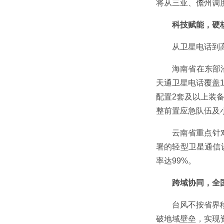
将从三亚、儋州调
科技赋能，硬
从卫星电话到
海南省在东部
天通卫星电话覆盖
配置2套及以上装
整前置应急队伍及
云南省重点针
署的轻型卫星通信
率达99%。
跨域协同，全
台风不按省界
破地域壁垒，实现