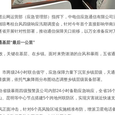
云网运营部（应急管理部）指挥下，中电信应急通信有限公司迅速组织
湘琼粤桂台风四级响应汛期调度会，针对今年首个直接影响华南
逐省开展针对性部署，推动通信保障关口前移，以万全准备应对
通基层“最后一公里”
败，关键在基层、在乡镇。面对来势汹汹的台风和暴雨，五省
、市两级24小时联合值守，应急保障力量下沉至乡镇层级，天通
量拨测，依托气象降雨分布图动态调整乡镇层级装备部署。
动省级暴雨四级预警及公司内部24小时备勤应急响应，全省16
山、昆明等中心节点搭建5个跨地州联防区，实现灾害就近快速
风正面冲击，针对6个高风险区域实施精准布防，增派卫星电话