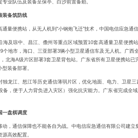
度专业队伍及装备至保亭、白沙前置备勤。
核装备筑防线
高通量便携站，从无人机到“小钢炮飞迁”技术，中国电信应急通
沿海及琼中、昌江、儋州等重点区域预置10套高通量卫星便携站
19个地市，海口、三亚部署3辆小型卫星通信车及无人机。广西全
备，北海A级片区部署3套卫星背包站。广东省所有卫星便携站已
小型装备部署。
对独龙江、怒江等历史通信薄弱片区，优化地面、电力、卫星三路
设备，便于人力背负进入灾区）强化抗灾能力。广东省完成全域卫
国一盘棋调度
移动，通信保障也不能各自为战。中电信应急通信有限公司建立
资源高效配置。