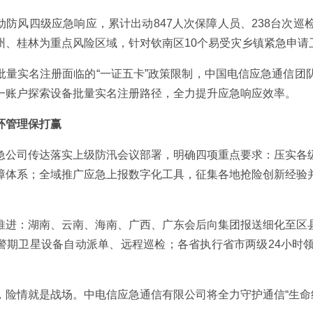
动防风四级应急响应，累计出动847人次保障人员、238台次
州、桂林为重点风险区域，针对钦南区10个易受灾乡镇紧急申请
批量实名注册面临的“一证五卡”政策限制，中国电信应急通信团
一账户探索设备批量实名注册路径，全力提升应急响应效率。
环管理保打赢
急公司传达落实上级防汛会议部署，明确四项重点要求：压实各
障体系；全域推广应急上报数字化工具，征集各地抢险创新经验
。
推进：湖南、云南、海南、广西、广东会后向集团报送细化至区
警期卫星设备自动派单、远程巡检；各省执行省市两级24小时
，险情就是战场。中电信应急通信有限公司将全力守护通信“生命