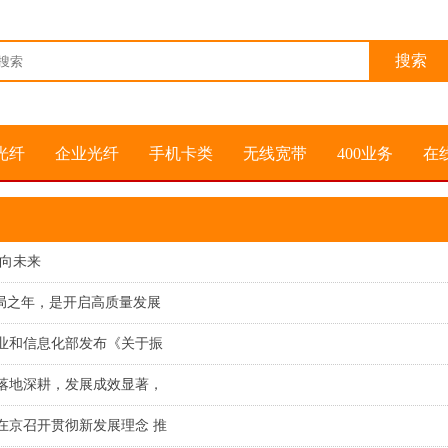
光纤
企业光纤
手机卡类
无线宽带
400业务
在
在向未来
”开局之年，是开启高质量发展
业和信息化部发布《关于振
落地深耕，发展成效显著，
在京召开贯彻新发展理念 推