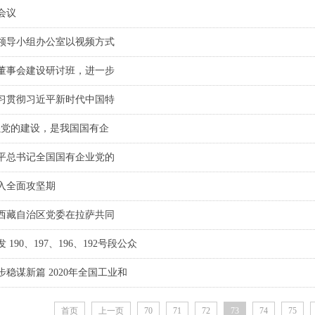
会议
领导小组办公室以视频方式
董事会建设研讨班，进一步
习贯彻习近平新时代中国特
强党的建设，是我国国有企
平总书记全国国有企业党的
入全面攻坚期
西藏自治区党委在拉萨共同
90、197、196、192号段公众
稳谋新篇 2020年全国工业和
首页
上一页
70
71
72
73
74
75